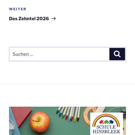
Nächster
WEITER
Beitrag
Das Zehntel 2026
Suchen
Suche
nach: