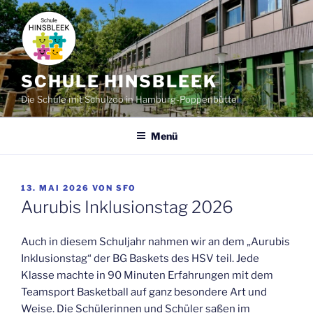
Zum
Inhalt
springen
SCHULE HINSBLEEK
Die Schule mit Schulzoo in Hamburg-Poppenbüttel
Menü
VERÖFFENTLICHT
13. MAI 2026
VON
SFO
AM
Aurubis Inklusionstag 2026
Auch in diesem Schuljahr nahmen wir an dem „Aurubis
Inklusionstag“ der BG Baskets des HSV teil. Jede
Klasse machte in 90 Minuten Erfahrungen mit dem
Teamsport Basketball auf ganz besondere Art und
Weise. Die Schülerinnen und Schüler saßen im