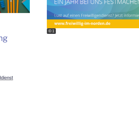
© 1
ng
dienst