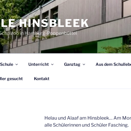
LE HINSBLEEK
 Schulzoo in Hamburg-Poppenbüttel
 Schule
Unterricht
Ganztag
Aus dem Schulleb
ler gesucht
Kontakt
Helau und Alaaf am Hinsbleek… Am Mont
alle Schülerinnen und Schüler Fasching.