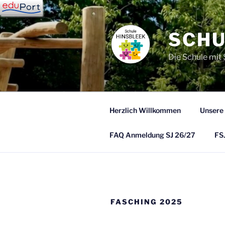
Zum
Inhalt
springen
SCHU
Die Schule mit
Herzlich Willkommen
Unsere
FAQ Anmeldung SJ 26/27
FSJ
FASCHING 2025