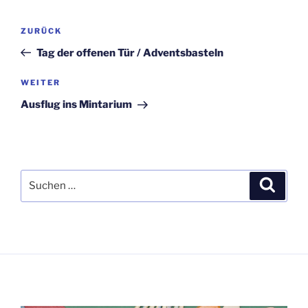
Beitragsnavigation
Vorheriger
ZURÜCK
Beitrag
Tag der offenen Tür / Adventsbasteln
Nächster
WEITER
Beitrag
Ausflug ins Mintarium
Suchen
Suche
nach: