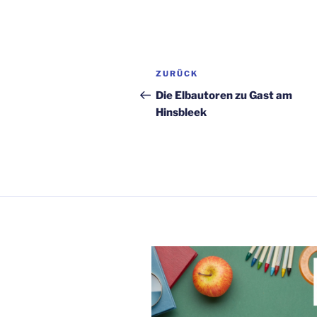
Beitragsnavigation
Vorheriger
ZURÜCK
Beitrag
Die Elbautoren zu Gast am
Hinsbleek