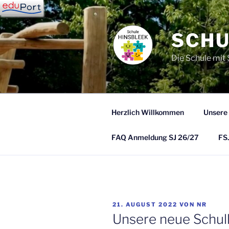
Zum
Inhalt
springen
SCHU
Die Schule mit
Herzlich Willkommen
Unsere
FAQ Anmeldung SJ 26/27
FSJ
VERÖFFENTLICHT
21. AUGUST 2022
VON
NR
AM
Unsere neue Schull