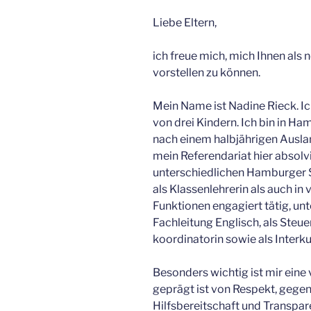
Liebe Eltern,
ich freue mich, mich Ihnen als 
vorstellen zu können.
Mein Name ist Nadine Rieck. Ich
von drei Kindern. Ich bin in H
nach einem halbjährigen Ausl
mein Referendariat hier absolvi
unterschiedlichen Hamburger S
als Klassenlehrerin als auch i
Funktionen engagiert tätig, unt
Fachleitung Englisch, als Steu
koordinatorin sowie als Interku
Besonders wichtig ist mir eine
geprägt ist von Respekt, gege
Hilfsbereitschaft und Transpar