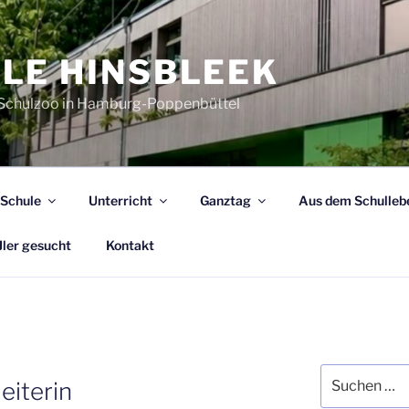
LE HINSBLEEK
 Schulzoo in Hamburg-Poppenbüttel
 Schule
Unterricht
Ganztag
Aus dem Schulleb
ler gesucht
Kontakt
Suchen
eiterin
nach: