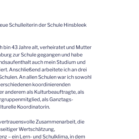
neue Schulleiterin der Schule Hinsbleek
 bin 43 Jahre alt, verheiratet und Mutter
amburg zur Schule gegangen und habe
andsaufenthalt auch mein Studium und
ert. Anschließend arbeitete ich an drei
chulen. An allen Schulen war ich sowohl
n verschiedenen koordinierenden
er anderem als Kulturbeauftragte, als
ergruppenmitglied, als Ganztags-
lturelle Koordinatorin.
 vertrauensvolle Zusammenarbeit, die
nseitiger Wertschätzung,
enz – ein Lern- und Schulklima, in dem