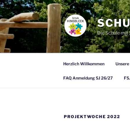
Zum
Inhalt
springen
SCHU
Die Schule mit
Herzlich Willkommen
Unsere
FAQ Anmeldung SJ 26/27
FSJ
PROJEKTWOCHE 2022