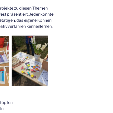
Projekte zu diesen Themen
st präsentiert. Jeder konnte
etätigen, das eigene Können
eativverfahren kennenlernen.
s
ntöpfen
ln