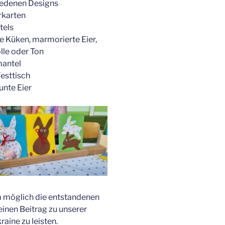
iedenen Designs
rkarten
tels
e Küken, marmorierte Eier,
lle oder Ton
mantel
Festtisch
bunte Eier
m möglich die entstandenen
inen Beitrag zu unserer
aine zu leisten.